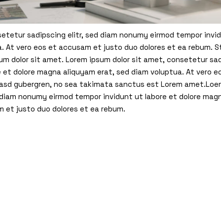
setetur sadipscing elitr, sed diam nonumy eirmod tempor invi
. At vero eos et accusam et justo duo dolores et ea rebum. S
m dolor sit amet. Lorem ipsum dolor sit amet, consetetur sad
e et dolore magna aliquyam erat, sed diam voluptua. At vero 
 kasd gubergren, no sea takimata sanctus est Lorem amet.Loem
d diam nonumy eirmod tempor invidunt ut labore et dolore mag
m et justo duo dolores et ea rebum.