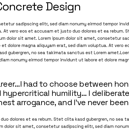
Concrete Design
setetur sadipscing elitr, sed diam nonumy eirmod tempor invi
. At vero eos et accusam et justo duo dolores et ea rebum. S
m dolor sit amet. Lorem ipsum dolor sit amet, consetetur sad
e et dolore magna aliquyam erat, sed diam voluptua. At vero 
 kasd gubergren, no sea takimata sanctus est Lorem amet.Loem
d diam nonumy eirmod tempor invidunt ut labore et dolore mag
career…I had to choose between ho
hypercritical humility… I deliberate
est arrogance, and I’ve never been
 duo dolores et ea rebum. Stet clita kasd gubergren, no sea 
um dolor sit amet, consetetur sadipscing elitr, sed diam nonu