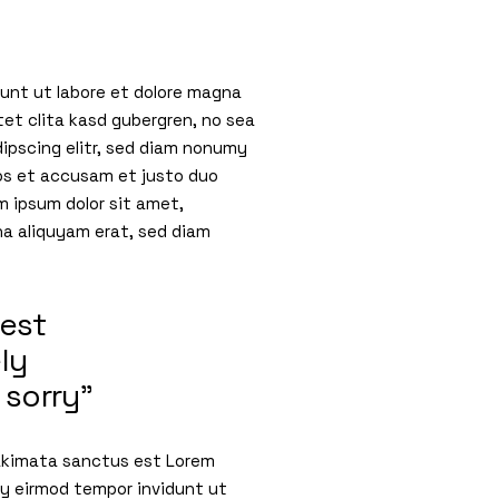
dunt ut labore et dolore magna
tet clita kasd gubergren, no sea
ipscing elitr, sed diam nonumy
eos et accusam et justo duo
 ipsum dolor sit amet,
na aliquyam erat, sed diam
nest
ly
 sorry”
takimata sanctus est Lorem
my eirmod tempor invidunt ut