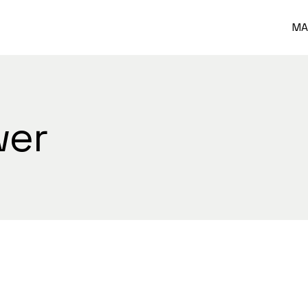
MA
wer