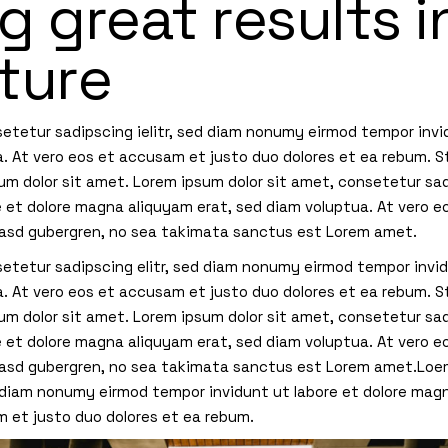
g great results i
ture
setetur sadipscing ielitr, sed diam nonumy eirmod tempor inv
a. At vero eos et accusam et justo duo dolores et ea rebum. S
m dolor sit amet. Lorem ipsum dolor sit amet, consetetur sad
e et dolore magna aliquyam erat, sed diam voluptua. At vero 
 kasd gubergren, no sea takimata sanctus est Lorem amet.
setetur sadipscing elitr, sed diam nonumy eirmod tempor invi
. At vero eos et accusam et justo duo dolores et ea rebum. S
m dolor sit amet. Lorem ipsum dolor sit amet, consetetur sad
e et dolore magna aliquyam erat, sed diam voluptua. At vero 
 kasd gubergren, no sea takimata sanctus est Lorem amet.Loem
d diam nonumy eirmod tempor invidunt ut labore et dolore mag
m et justo duo dolores et ea rebum.