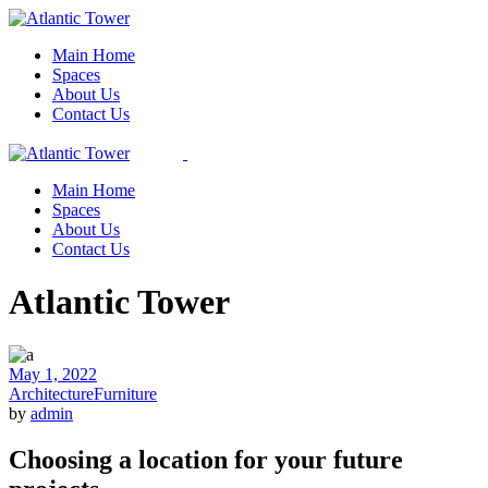
Skip
to
Main Home
the
Spaces
content
About Us
Contact Us
Main Home
Spaces
About Us
Contact Us
Atlantic Tower
May 1, 2022
Architecture
Furniture
by
admin
Choosing a location for your future