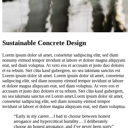
Sustainable Concrete Design
Lorem ipsum dolor sit amet, consetetur sadipscing elitr, sed diam
nonumy eirmod tempor invidunt ut labore et dolore magna aliquyam
erat, sed diam voluptua. At vero eos et accusam et justo duo dolores
et ea rebum. Stet clita kasd gubergren, no sea takimata sanctus est
Lorem ipsum dolor sit amet. Lorem ipsum dolor sit amet, consetetur
sadipscing elitr, sed diam nonumy eirmod tempor invidunt ut labore
et dolore magna aliquyam erat, sed diam voluptua. At vero eos et
accusam et justo duo dolores et ea rebum. Stet clita kasd gubergren,
no sea takimata sanctus est Lorem amet.Loem ipsum dolor sit amet,
consetetur sadipscing elitr, sed diam nonumy eirmod tempor
invidunt ut labore et dolore magna aliquyam erat, sed diam voluptua.
“Early in my career…I had to choose between honest
arrogance and hypercritical humility… I deliberately
choose an honest arrogance, and I’ve never been sorry”